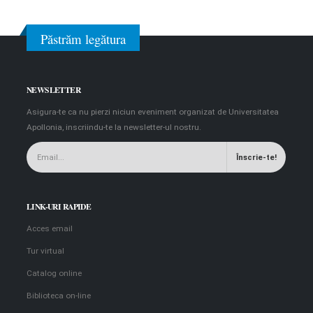
Păstrăm legătura
NEWSLETTER
Asigura-te ca nu pierzi niciun eveniment organizat de Universitatea
Apollonia, inscriindu-te la newsletter-ul nostru.
LINK-URI RAPIDE
Acces email
Tur virtual
Catalog online
Biblioteca on-line