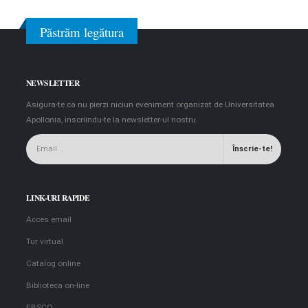
Păstrăm legătura
NEWSLETTER
Asigura-te ca nu pierzi niciun eveniment organizat de Universitatea
Apollonia, inscriindu-te la newsletter-ul nostru.
LINK-URI RAPIDE
Acces email
Tur virtual
Catalog online
Biblioteca on-line
EBSCO