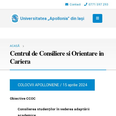
Contact
0771 597 293
Universitatea „Apollonia" din Iași
ACASĂ
Centrul de Consiliere si Orientare in
Cariera
COLOCVII APOLLONIENE / 15 aprilie 2024
Obiective CCOC
Consilierea studenților în vederea adaptării
academice