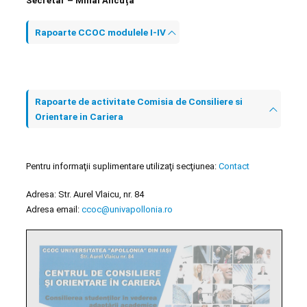
Secretar – Mihai Ancuță
Rapoarte CCOC modulele I-IV
Rapoarte de activitate Comisia de Consiliere si
Orientare in Cariera
Pentru informaţii suplimentare utilizaţi secţiunea:
Contact
Adresa: Str. Aurel Vlaicu, nr. 84
Adresa email:
ccoc@univapollonia.ro