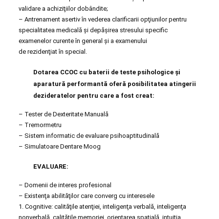
validare a achiziţiilor dobândite;
– Antrenament asertiv în vederea clarificarii opţiunilor pentru
specialitatea medicală şi depăşirea stresului specific
examenelor curente în general şi a examenului
de rezidenţiat în special.
Dotarea CCOC cu baterii de teste psihologice şi
aparatură performantă oferă posibilitatea atingerii
dezideratelor pentru care a fost creat:
– Tester de Dexteritate Manuală
– Tremormetru
– Sistem informatic de evaluare psihoaptitudinală
– Simulatoare Dentare Moog
EVALUARE:
– Domenii de interes profesional
– Existenţa abilităţilor care converg cu interesele
1. Cognitive: calităţile atenţiei, inteligenţa verbală, inteligenţa
nonverbală, calităţile memoriei, orientarea spaţială, intuiţia