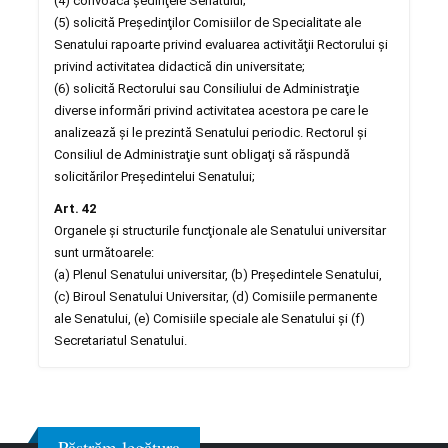
(4) convoacă şedinţele Senatului;
(5) solicită Preşedinţilor Comisiilor de Specialitate ale
Senatului rapoarte privind evaluarea activităţii Rectorului şi
privind activitatea didactică din universitate;
(6) solicită Rectorului sau Consiliului de Administraţie
diverse informări privind activitatea acestora pe care le
analizează şi le prezintă Senatului periodic. Rectorul şi
Consiliul de Administraţie sunt obligaţi să răspundă
solicitărilor Preşedintelui Senatului;
Art. 42
Organele şi structurile funcţionale ale Senatului universitar
sunt următoarele:
(a) Plenul Senatului universitar, (b) Preşedintele Senatului,
(c) Biroul Senatului Universitar, (d) Comisiile permanente
ale Senatului, (e) Comisiile speciale ale Senatului şi (f)
Secretariatul Senatului.
Păstrăm legătura