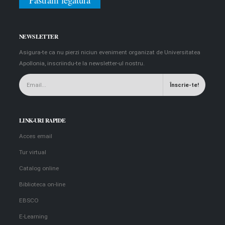
NEWSLETTER
Asigura-te ca nu pierzi niciun eveniment organizat de Universitatea
Apollonia, inscriindu-te la newsletter-ul nostru.
LINK-URI RAPIDE
Acces email
Tur virtual
Catalog online
Biblioteca on-line
EBSCO
E-Learning