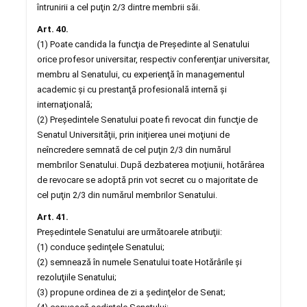
întrunirii a cel puţin 2/3 dintre membrii săi.
Art. 40.
(1) Poate candida la funcţia de Preşedinte al Senatului
orice profesor universitar, respectiv conferenţiar universitar,
membru al Senatului, cu experienţă în managementul
academic şi cu prestanţă profesională internă şi
internaţională;
(2) Preşedintele Senatului poate fi revocat din funcţie de
Senatul Universităţii, prin iniţierea unei moţiuni de
neîncredere semnată de cel puţin 2/3 din numărul
membrilor Senatului. După dezbaterea moţiunii, hotărârea
de revocare se adoptă prin vot secret cu o majoritate de
cel puţin 2/3 din numărul membrilor Senatului.
Art. 41.
Preşedintele Senatului are următoarele atribuţii:
(1) conduce şedinţele Senatului;
(2) semnează în numele Senatului toate Hotărârile şi
rezoluţiile Senatului;
(3) propune ordinea de zi a şedinţelor de Senat;