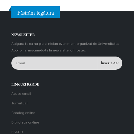
Păstrăm legătura
NEWSLETTER
Asigura-te ca nu pierzi niciun eveniment organizat de Universitatea
Apollonia, inscriindu-te la newsletter-ul nostru.
LINK-URI RAPIDE
Acces email
Tur virtual
Catalog online
Biblioteca on-line
EBSCO