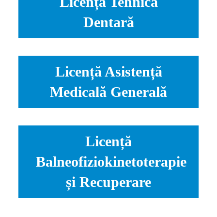
Licență Tehnică
Dentară
Licență Asistență
Medicală Generală
Licență
Balneofiziokinetoterapie
și Recuperare