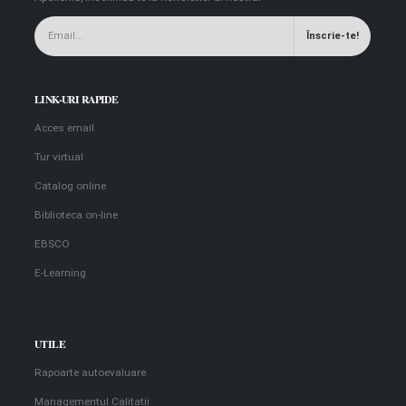
LINK-URI RAPIDE
Acces email
Tur virtual
Catalog online
Biblioteca on-line
EBSCO
E-Learning
UTILE
Rapoarte autoevaluare
Managementul Calitatii