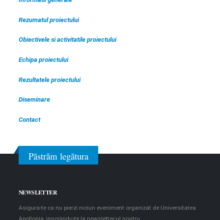
Rezumatul proiectului
Obiectivele si activitatile proiectului
Echipa proiectului
Rezultatele proiectului
Diseminare
Contact
Păstrăm legătura
NEWSLETTER
Asigura-te ca nu pierzi niciun eveniment organizat de Universitatea
Apollonia, inscriindu-te la newsletter-ul nostru.