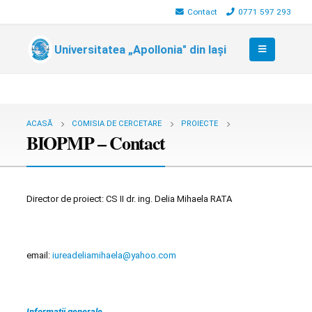
Contact
0771 597 293
Universitatea „Apollonia" din Iași
ACASĂ
COMISIA DE CERCETARE
PROIECTE
BIOPMP – Contact
Director de proiect: CS II dr. ing. Delia Mihaela RATA
email:
iureadeliamihaela@yahoo.com
Informatii generale