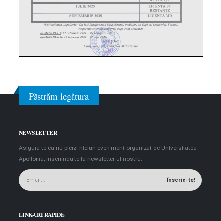
Păstrăm legătura
NEWSLETTER
Asigura-te ca nu pierzi niciun eveniment organizat de Universitatea
Apollonia, inscriindu-te la newsletter-ul nostru.
LINK-URI RAPIDE