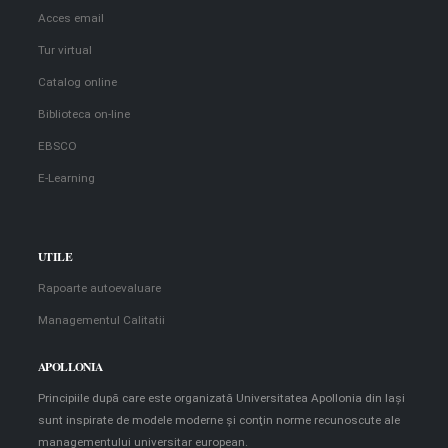
Acces email
Tur virtual
Catalog online
Biblioteca on-line
EBSCO
E-Learning
UTILE
Rapoarte autoevaluare
Managementul Calitatii
APOLLONIA
Principiile după care este organizată Universitatea Apollonia din Iaşi
sunt inspirate de modele moderne şi conţin norme recunoscute ale
managementului universitar european.