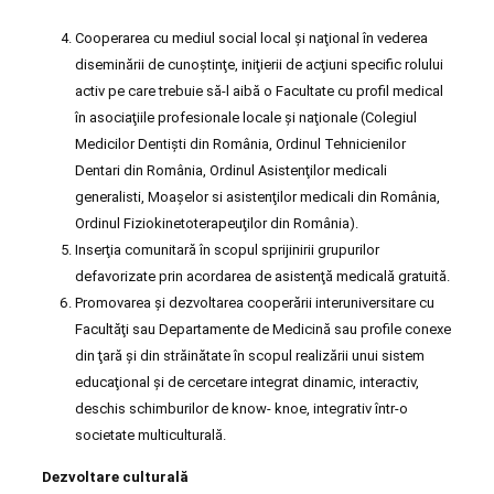
Cooperarea cu mediul social local şi naţional în vederea
diseminării de cunoştinţe, iniţierii de acţiuni specific rolului
activ pe care trebuie să-l aibă o Facultate cu profil medical
în asociaţiile profesionale locale şi naţionale (Colegiul
Medicilor Dentişti din România, Ordinul Tehnicienilor
Dentari din România, Ordinul Asistenţilor medicali
generalisti, Moaşelor si asistenţilor medicali din România,
Ordinul Fiziokinetoterapeuţilor din România).
Inserţia comunitară în scopul sprijinirii grupurilor
defavorizate prin acordarea de asistenţă medicală gratuită.
Promovarea şi dezvoltarea cooperării interuniversitare cu
Facultăţi sau Departamente de Medicină sau profile conexe
din ţară şi din străinătate în scopul realizării unui sistem
educaţional şi de cercetare integrat dinamic, interactiv,
deschis schimburilor de know- knoe, integrativ într-o
societate multiculturală.
Dezvoltare culturală