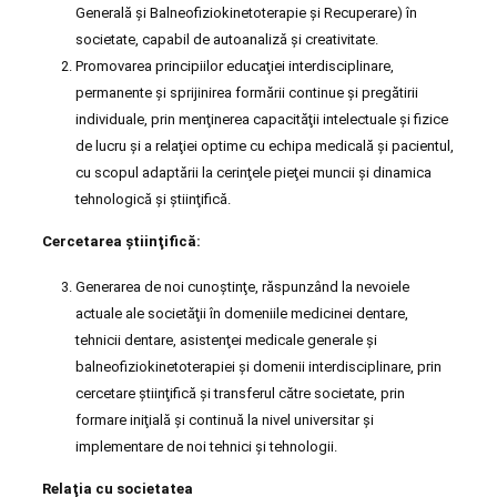
Generală şi Balneofiziokinetoterapie şi Recuperare) în
societate, capabil de autoanaliză şi creativitate.
Promovarea principiilor educaţiei interdisciplinare,
permanente şi sprijinirea formării continue şi pregătirii
individuale, prin menţinerea capacităţii intelectuale şi fizice
de lucru şi a relaţiei optime cu echipa medicală şi pacientul,
cu scopul adaptării la cerinţele pieţei muncii şi dinamica
tehnologică şi ştiinţifică.
Cercetarea ştiinţifică:
Generarea de noi cunoştinţe, răspunzând la nevoiele
actuale ale societăţii în domeniile medicinei dentare,
tehnicii dentare, asistenţei medicale generale şi
balneofiziokinetoterapiei şi domenii interdisciplinare, prin
cercetare ştiinţifică şi transferul către societate, prin
formare iniţială şi continuă la nivel universitar şi
implementare de noi tehnici şi tehnologii.
Relaţia cu societatea