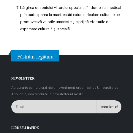
Lărgirea orizontului viitorului specialist în domeniul medical
prin participarea la manifestări extracurriculare culturale ce
promovează valorile umaniste şi sprijină eforturile de
exprimare culturală şi socială.
Păstrăm legătura
NEWSLETTER
Asigura-te ca nu pierzi niciun eveniment organizat de Universitatea
Apollonia, inscriindu-te la newsletter-ul nostru.
LINK-URI RAPIDE