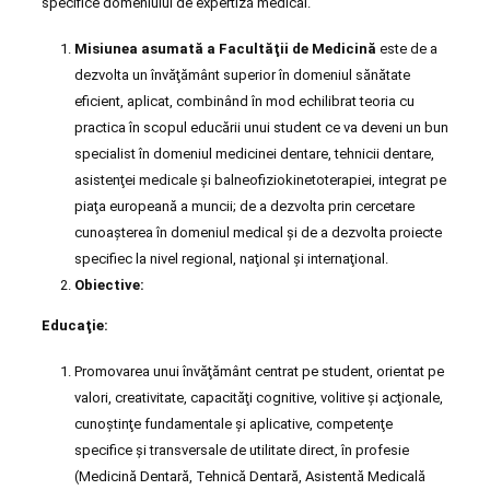
specifice domeniului de expertiză medical.
Misiunea asumată a Facultăţii de Medicină
este de a
dezvolta un învăţământ superior în domeniul sănătate
eficient, aplicat, combinând în mod echilibrat teoria cu
practica în scopul educării unui student ce va deveni un bun
specialist în domeniul medicinei dentare, tehnicii dentare,
asistenţei medicale şi balneofiziokinetoterapiei, integrat pe
piaţa europeană a muncii; de a dezvolta prin cercetare
cunoaşterea în domeniul medical şi de a dezvolta proiecte
specifiec la nivel regional, naţional şi internaţional.
Obiective:
Educaţie:
Promovarea unui învăţământ centrat pe student, orientat pe
valori, creativitate, capacităţi cognitive, volitive şi acţionale,
cunoştinţe fundamentale şi aplicative, competenţe
specifice şi transversale de utilitate direct, în profesie
(Medicină Dentară, Tehnică Dentară, Asistentă Medicală