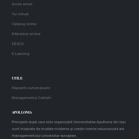
Acces email
Tur virtual
Catalog online
Biblioteca on-line
EBSCO
E-Learning
UTILE
Rapoarte autoevaluare
Managementul Calitatii
APOLLONIA
Principiile după care este organizată Universitatea Apollonia din Iaşi
sunt inspirate de modele moderne şi conţin norme recunoscute ale
managementului universitar european.