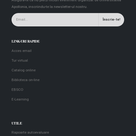
Apollonia, inscriindu-te la newsletter-ul nostru.
LINK-URI RAPIDE
Acces email
Tur virtual
Catalog online
Biblioteca on-line
EBSCO
E-Learning
UTILE
Rapoarte autoevaluare