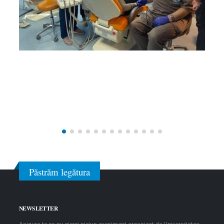
Păstrăm legătura
NEWSLETTER
Asigura-te ca nu pierzi niciun eveniment organizat de Universitatea