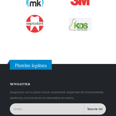
Păstrăm legătura
NEWSLETTER
Asigura-te ca nu pierzi niciun eveniment organizat de Universitatea
Apollonia, inscriindu-te la newsletter-ul nostru.