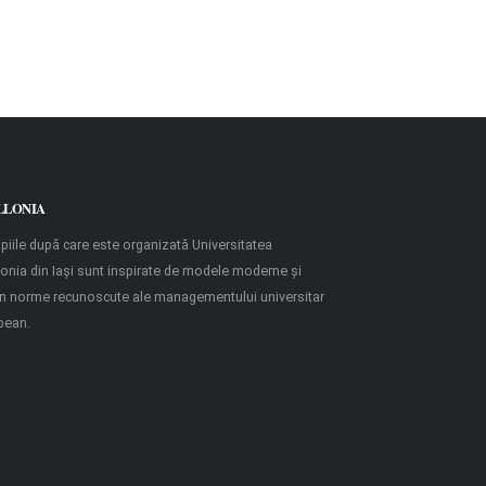
LLONIA
ipiile după care este organizată Universitatea
onia din Iaşi sunt inspirate de modele moderne şi
in norme recunoscute ale managementului universitar
pean.