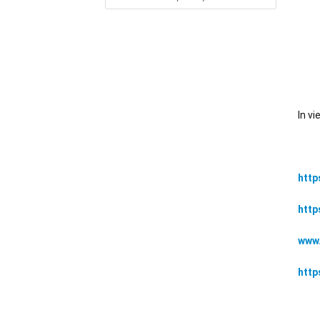
In vi
https
http
www.
http