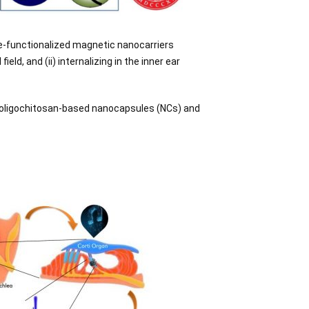
de-functionalized magnetic nanocarriers
eld, and (ii) internalizing in the inner ear
s: oligochitosan-based nanocapsules (NCs) and