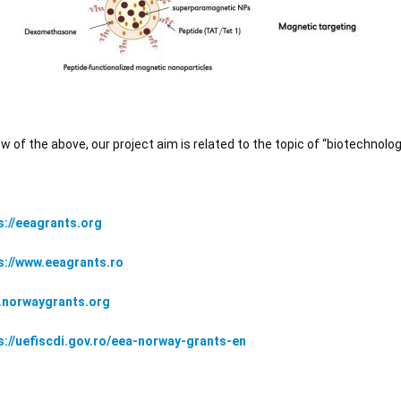
ew of the above, our project aim is related to the topic of “biotechnolo
://
eeagrants.org
s://www.eeagrants.ro
norwaygrants.org
s://uefiscdi.gov.ro/eea-norway-grants-en