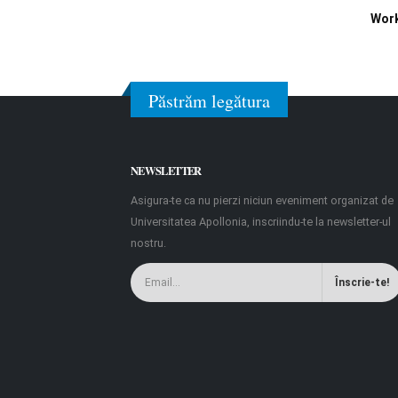
Work
Păstrăm legătura
NEWSLETTER
Asigura-te ca nu pierzi niciun eveniment organizat de
Universitatea Apollonia, inscriindu-te la newsletter-ul
nostru.