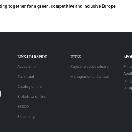
ing together for a
green,
competitive
and
inclusive
Europe
LINK-URI RAPIDE
UTILE
APO
Acces email
Rapoarte autoevaluare
Princ
Apoll
Tur virtual
Managementul Calitatii
conţ
Catalog online
euro
Biblioteca on-line
EBSCO
E-Learning