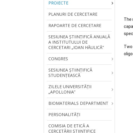
PROIECTE
PLANURI DE CERCETARE
The 
RAPOARTE DE CERCETARE
capab
speci
SESIUNEA ŞTIINŢIFICĂ ANUALĂ
A INSTITUTULUI DE
Two 
CERCETARI „IOAN HĂULICĂ”
olig
CONGRES
SESIUNEA ȘTIINȚIFICĂ
STUDENȚEASCĂ
ZILELE UNIVERSITĂŢII
„APOLLONIA”
BIOMATERIALS DEPARTMENT
PERSONALITĂŢI
COMISIA DE ETICĂ A
CERCETĂRII ȘTIINȚIFICE