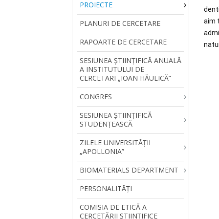
PROIECTE
denti
aim 
PLANURI DE CERCETARE
admi
RAPOARTE DE CERCETARE
natu
SESIUNEA ŞTIINŢIFICĂ ANUALĂ
A INSTITUTULUI DE
CERCETARI „IOAN HĂULICĂ”
CONGRES
SESIUNEA ȘTIINȚIFICĂ
STUDENȚEASCĂ
ZILELE UNIVERSITĂŢII
„APOLLONIA”
BIOMATERIALS DEPARTMENT
PERSONALITĂŢI
COMISIA DE ETICĂ A
CERCETĂRII ȘTIINȚIFICE