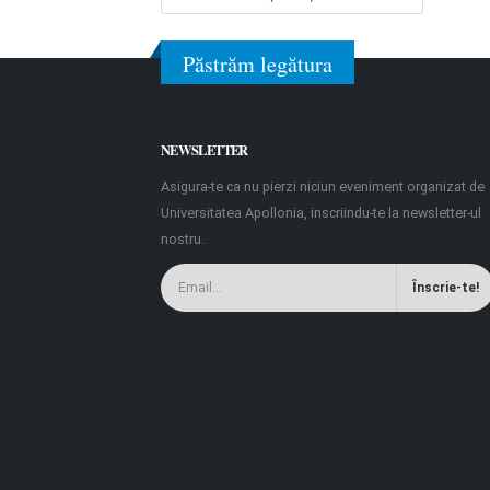
Păstrăm legătura
NEWSLETTER
Asigura-te ca nu pierzi niciun eveniment organizat de
Universitatea Apollonia, inscriindu-te la newsletter-ul
nostru.