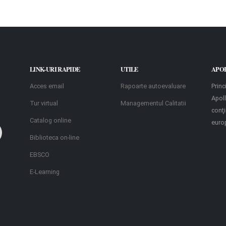
LINK-URI RAPIDE
UTILE
APO
Acces email
Rapoarte autoevaluare
Princ
Apoll
Tur virtual
Managementul Calitatii
conţ
Catalog online
euro
Biblioteca on-line
EBSCO
E-Learning