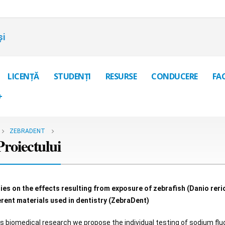
și
LICENȚĂ
STUDENȚI
RESURSE
CONDUCERE
FA
+
ZEBRADENT
roiectului
ies on the effects resulting from exposure of zebrafish (Danio reri
erent materials used in dentistry (ZebraDent)
his biomedical research we propose the individual testing of sodium flu