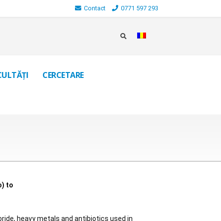
Contact
0771 597 293
CULTĂȚI
CERCETARE
o) to
oride, heavy metals and antibiotics used in