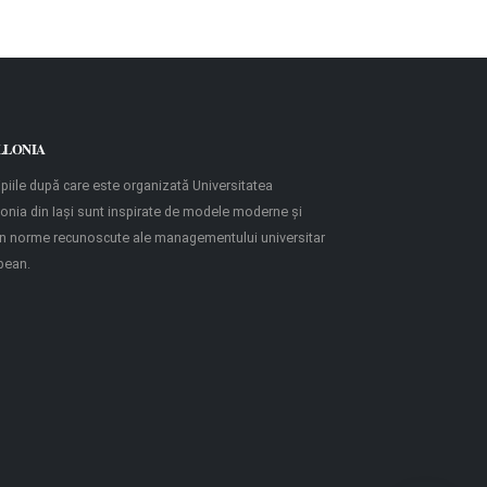
LLONIA
ipiile după care este organizată Universitatea
onia din Iaşi sunt inspirate de modele moderne şi
in norme recunoscute ale managementului universitar
pean.