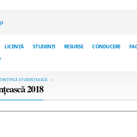
și
LICENȚĂ
STUDENȚI
RESURSE
CONDUCERE
FA
+
ȘTIINȚIFICĂ STUDENȚEASCĂ
ențească 2018