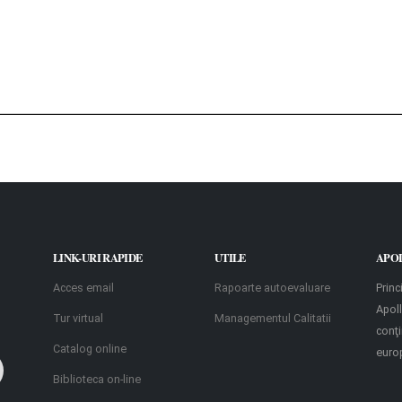
LINK-URI RAPIDE
UTILE
APO
Acces email
Rapoarte autoevaluare
Princ
Apoll
Tur virtual
Managementul Calitatii
conţ
Catalog online
euro
Biblioteca on-line