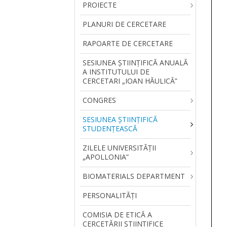
PROIECTE
PLANURI DE CERCETARE
RAPOARTE DE CERCETARE
SESIUNEA ŞTIINŢIFICĂ ANUALĂ
A INSTITUTULUI DE
CERCETARI „IOAN HĂULICĂ”
CONGRES
SESIUNEA ȘTIINȚIFICĂ
STUDENȚEASCĂ
ZILELE UNIVERSITĂŢII
„APOLLONIA”
BIOMATERIALS DEPARTMENT
PERSONALITĂŢI
COMISIA DE ETICĂ A
CERCETĂRII ȘTIINȚIFICE