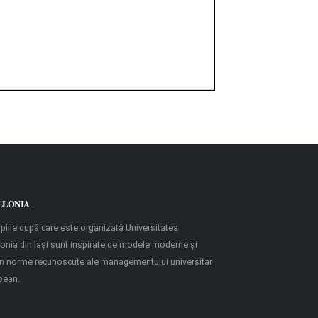
LLONIA
ipiile după care este organizată Universitatea
onia din Iaşi sunt inspirate de modele moderne şi
in norme recunoscute ale managementului universitar
pean.