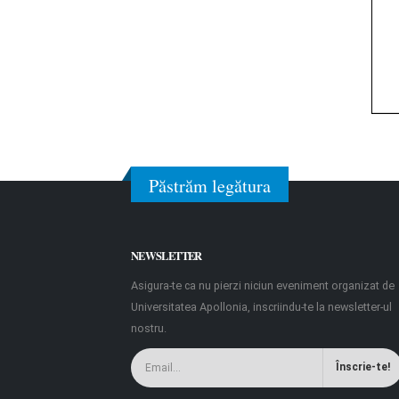
Păstrăm legătura
NEWSLETTER
Asigura-te ca nu pierzi niciun eveniment organizat de
Universitatea Apollonia, inscriindu-te la newsletter-ul
nostru.