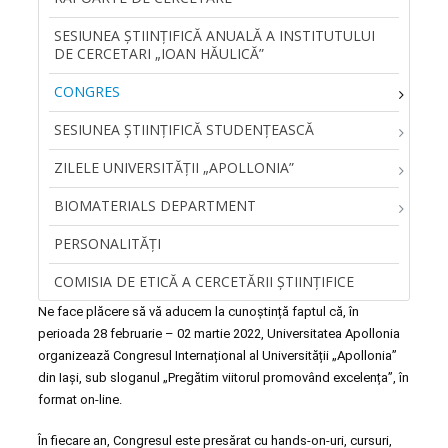
SESIUNEA ŞTIINŢIFICĂ ANUALĂ A INSTITUTULUI
DE CERCETARI „IOAN HĂULICĂ”
CONGRES
SESIUNEA ȘTIINȚIFICĂ STUDENȚEASCĂ
ZILELE UNIVERSITĂŢII „APOLLONIA”
BIOMATERIALS DEPARTMENT
PERSONALITĂŢI
COMISIA DE ETICĂ A CERCETĂRII ȘTIINȚIFICE
Ne face plăcere să vă aducem la cunoștință faptul că, în
perioada 28 februarie – 02 martie 2022, Universitatea Apollonia
organizează Congresul Internațional al Universității „Apollonia”
din Iași, sub sloganul „Pregătim viitorul promovând excelența”, în
format on-line.
În fiecare an, Congresul este presărat cu hands-on-uri, cursuri,