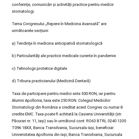
conferințe, comunicări și activități practice pentru medicii
stomatologi.
Tema Congresului „Repere în Medicina Avansată” are
următoarele secțiuni:
a) Tendinţe în medicina anticipativă stomatologică
b) Particularităţi ale practicii medicale curente în pandemie
c) Tehnologii protetice digitale
d) Tribuna practicianului (Medicină Dentară)
Taxa de participare pentru medici este 300 RON, iar pentru
Alumni Apollonia, taxa este 250 RON. Colegiul Medicilor
Stomatologi din România a creditat acest Congres cu numai 8
credite EMC. Taxa poate fi achitată la Casieria Universității (str.
Păcurari nr. 11, Iași) sau în următorul cont: RO63 BTRL 0240 1205
T096 18XX, Banca Transilvania, Sucursala Iaşi, beneficiar:
Universitatea Apollonia din Iaşi, Banca Transilvania, Sucursala