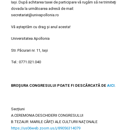
Iaşi. După achitarea taxei de participare vă rugăm să ne trimiteţi
dovada la următoarea adresă de mail:
secretariat@univapollonia.ro
Vă așteptăm cu drag și anul acesta!
Universitatea Apollonia
Str. Păcurari nr. 11, Iași
Tel.: 0771.021.040
BROȘURA CONGRESULUI POATE FI DESCĂRCATĂ DE
AICI
.
Secțiuni
A.CEREMONIA DESCHIDERII CONGRESULUI
B.TEZAUR: MARILE CĂRŢI ALE CULTURII NAŢONALE
https://us06web.zoom.us/j/89056314079