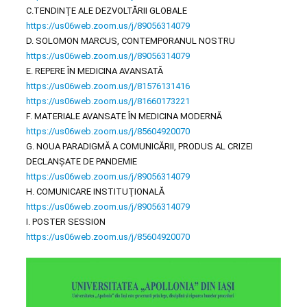
C.TENDINŢE ALE DEZVOLTĂRII GLOBALE
https://us06web.zoom.us/j/89056314079
D. SOLOMON MARCUS, CONTEMPORANUL NOSTRU
https://us06web.zoom.us/j/89056314079
E. REPERE ÎN MEDICINA AVANSATĂ
https://us06web.zoom.us/j/81576131416
https://us06web.zoom.us/j/81660173221
F. MATERIALE AVANSATE ÎN MEDICINA MODERNĂ
https://us06web.zoom.us/j/85604920070
G. NOUA PARADIGMĂ A COMUNICĂRII, PRODUS AL CRIZEI
DECLANȘATE DE PANDEMIE
https://us06web.zoom.us/j/89056314079
H. COMUNICARE INSTITUŢIONALĂ
https://us06web.zoom.us/j/89056314079
I. POSTER SESSION
https://us06web.zoom.us/j/85604920070