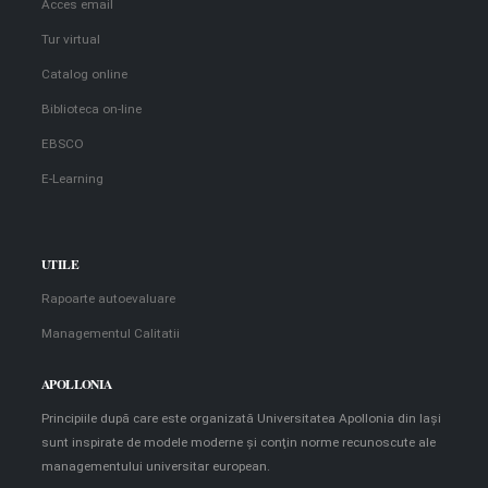
Acces email
Tur virtual
Catalog online
Biblioteca on-line
EBSCO
E-Learning
UTILE
Rapoarte autoevaluare
Managementul Calitatii
APOLLONIA
Principiile după care este organizată Universitatea Apollonia din Iaşi
sunt inspirate de modele moderne şi conţin norme recunoscute ale
managementului universitar european.