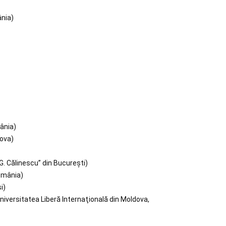
ânia)
mânia)
dova)
„G. Călinescu” din București)
România)
i)
, Universitatea Liberă Internaţională din Moldova,