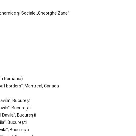
Economice şi Sociale „Gheorghe Zane”
din România)
out borders”, Montreal, Canada
avila”, Bucureşti
avila”, Bucureşti
l Davila”, Bucureşti
ila”, Bucureşti
vila”, Bucureşti