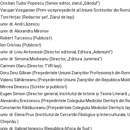
Cristian Tudor Popescu (Senior editor, ziarul „Gândul”)
Varujan Vosganian (Prim-vicepreşedinte al Uniunii Scriitorilor din Rom
Toni Hriţac (Redactor şef, Ziarul de Iaşi)
univ. dr. Andi Lăzescu
univ. dr. Alexandru Mironov
Robert Turcescu (Publicist)
Ion Cristoiu (Publicist)
univ. dr. Liviu Antonesei (Director editorial, Editura „Adenium”)
univ. dr. Simona Modreanu (Director, „Editura Junimea”)
Carmen Olaru (Director, TVR Iaşi)
Doru Dinu Glăvan (Preşedintele Uniunii Ziariştilor Profesionişti din Ro
Valeriu Săhărneanu (Preşedintele Uniunii Ziariştilor din Republica Mol
Mircea Dinescu (Scriitor și publicist)
Eugen Simion (Director general, Institutul de Istorie și Teorie Literară 
Alexandru Brezoescu (Preşedintele Colegiului Medicilor Dentişti din 
Constantin Rădăuceanu (Președintele Colegiului Medicilor Dentiști, Iaș
univ. dr. Elena Prus (Institutul de Cercetări Filologice şi Interculturale
Chişinău )
univ. dr. Gabriel Ionescu (Republica Africa de Sud )