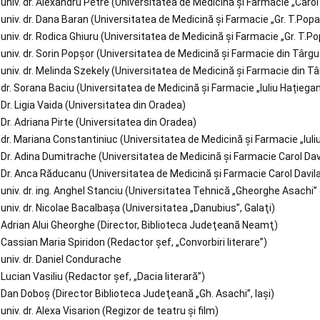
univ. dr. Alexandru Petre (Universitatea de Medicină şi Farmacie „Carol
univ. dr. Dana Baran (Universitatea de Medicină şi Farmacie „Gr. T.Popa”
univ. dr. Rodica Ghiuru (Universitatea de Medicină şi Farmacie „Gr. T.Pop
univ. dr. Sorin Popșor (Universitatea de Medicină și Farmacie din Târg
univ. dr. Melinda Szekely (Universitatea de Medicină și Farmacie din T
dr. Sorana Baciu (Universitatea de Medicină și Farmacie „Iuliu Hațieganu
Dr. Ligia Vaida (Universitatea din Oradea)
Dr. Adriana Pirte (Universitatea din Oradea)
dr. Mariana Constantiniuc (Universitatea de Medicină și Farmacie „Iuliu
Dr. Adina Dumitrache (Universitatea de Medicină și Farmacie Carol Dav
Dr. Anca Răducanu (Universitatea de Medicină și Farmacie Carol Davila
univ. dr. ing. Anghel Stanciu (Universitatea Tehnică „Gheorghe Asachi” d
univ. dr. Nicolae Bacalbașa (Universitatea „Danubius”, Galaţi)
Adrian Alui Gheorghe (Director, Biblioteca Judeţeană Neamţ)
Cassian Maria Spiridon (Redactor șef, „Convorbiri literare”)
univ. dr. Daniel Condurache
Lucian Vasiliu (Redactor şef, „Dacia literară”)
Dan Doboş (Director Biblioteca Judeţeană „Gh. Asachi”, Iaşi)
univ. dr. Alexa Visarion (Regizor de teatru şi film)