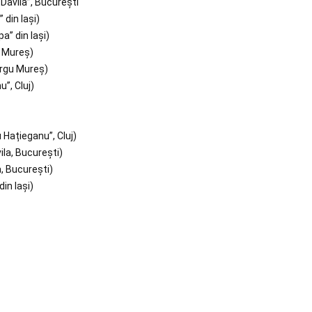
 Davila”, Bucureşti
 din Iaşi)
a” din Iaşi)
u Mureș)
ârgu Mureș)
”, Cluj)
 Hațieganu”, Cluj)
ila, București)
, București)
in Iași)