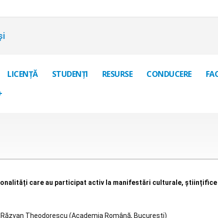
și
LICENȚĂ
STUDENȚI
RESURSE
CONDUCERE
FA
+
onalități care au participat activ la manifestări culturale, științifi
Răzvan Theodorescu (Academia Română, București)