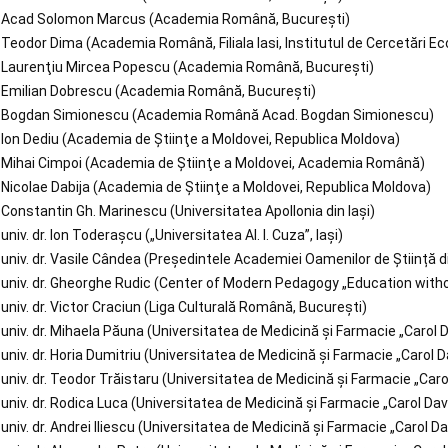
Acad Solomon Marcus (Academia Română, București)
Teodor Dima (Academia Română, Filiala Iasi, Institutul de Cercetări 
Laurenţiu Mircea Popescu (Academia Română, București)
Emilian Dobrescu (Academia Română, București)
Bogdan Simionescu (Academia Română Acad. Bogdan Simionescu)
Ion Dediu (Academia de Ştiinţe a Moldovei, Republica Moldova)
Mihai Cimpoi (Academia de Ştiinţe a Moldovei, Academia Română)
Nicolae Dabija (Academia de Ştiinţe a Moldovei, Republica Moldova)
Constantin Gh. Marinescu (Universitatea Apollonia din Iași)
univ. dr. Ion Toderaşcu („Universitatea Al. I. Cuza”, Iași)
univ. dr. Vasile Cândea (Președintele Academiei Oamenilor de Știință 
univ. dr. Gheorghe Rudic (Center of Modern Pedagogy „Education with
univ. dr. Victor Craciun (Liga Culturală Română, Bucureşti)
univ. dr. Mihaela Păuna (Universitatea de Medicină şi Farmacie „Carol D
univ. dr. Horia Dumitriu (Universitatea de Medicină şi Farmacie „Carol D
univ. dr. Teodor Trăistaru (Universitatea de Medicină şi Farmacie „Caro
univ. dr. Rodica Luca (Universitatea de Medicină şi Farmacie „Carol Dav
univ. dr. Andrei Iliescu (Universitatea de Medicină şi Farmacie „Carol Da