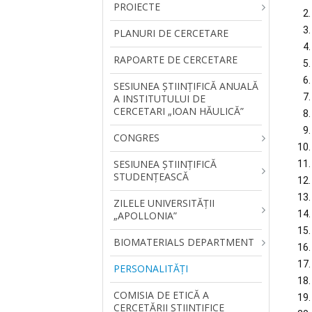
PROIECTE
PLANURI DE CERCETARE
RAPOARTE DE CERCETARE
SESIUNEA ŞTIINŢIFICĂ ANUALĂ
A INSTITUTULUI DE
CERCETARI „IOAN HĂULICĂ”
CONGRES
SESIUNEA ȘTIINȚIFICĂ
STUDENȚEASCĂ
ZILELE UNIVERSITĂŢII
„APOLLONIA”
BIOMATERIALS DEPARTMENT
PERSONALITĂŢI
COMISIA DE ETICĂ A
CERCETĂRII ȘTIINȚIFICE