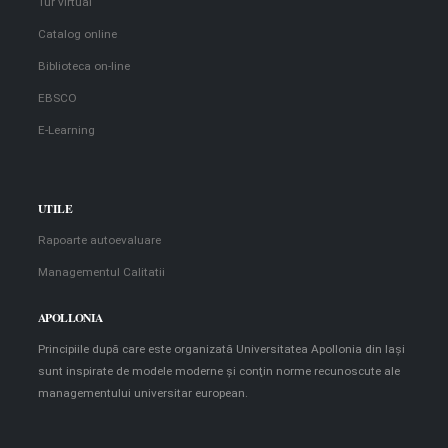
Tur virtual
Catalog online
Biblioteca on-line
EBSCO
E-Learning
UTILE
Rapoarte autoevaluare
Managementul Calitatii
APOLLONIA
Principiile după care este organizată Universitatea Apollonia din Iaşi
sunt inspirate de modele moderne şi conţin norme recunoscute ale
managementului universitar european.