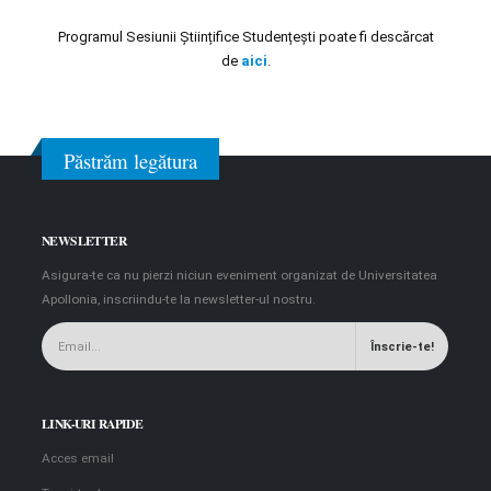
Programul Sesiunii Științifice Studențești poate fi descărcat
de
aici
.
Păstrăm legătura
NEWSLETTER
Asigura-te ca nu pierzi niciun eveniment organizat de Universitatea
Apollonia, inscriindu-te la newsletter-ul nostru.
LINK-URI RAPIDE
Acces email