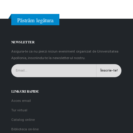
Păstrăm legătura
NEWSLETTER
Asigura-te ca nu pierzi niciun eveniment organizat de Universitatea
Apollonia, inscriindu-te la newsletter-ul nostru.
LINK-URI RAPIDE
Acces email
Tur virtual
Catalog online
Biblioteca on-line