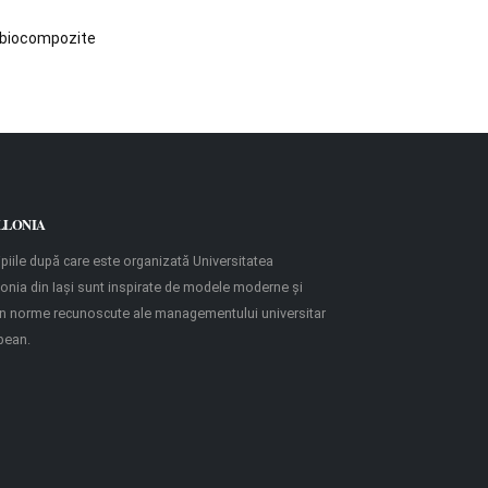
r biocompozite
LLONIA
ipiile după care este organizată Universitatea
onia din Iaşi sunt inspirate de modele moderne şi
in norme recunoscute ale managementului universitar
pean.