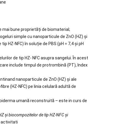
mane
 mai bune proprietăți de biomaterial;
rogeluri simple cu nanoparticule de ZnO (HZ) și
 tip HZ-NFC) în soluție de PBS (pH = 7,4 și pH
gelurilor de tip HZ- NFC asupra sangelui. În acest
care include timpul de protrombină (PT), Index
 continand nanoparticule de ZnO (HZ) și ale
ibre (HZ-NFC) pe linia celulară adultă de
nd epiderma umană reconstruită – este in curs de
 HZ și biocompozitelor de tip HZ-NFC și
activitati