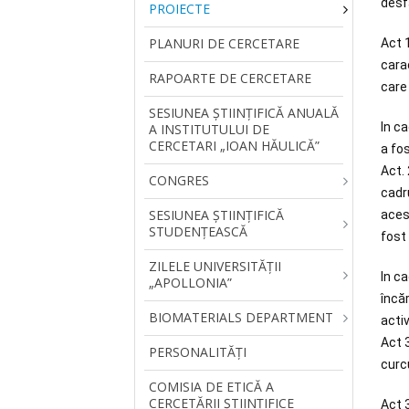
desfa
PROIECTE
PLANURI DE CERCETARE
Act 
cara
RAPOARTE DE CERCETARE
care 
SESIUNEA ŞTIINŢIFICĂ ANUALĂ
In c
A INSTITUTULUI DE
CERCETARI „IOAN HĂULICĂ”
a fos
Act.
CONGRES
cadr
SESIUNEA ȘTIINȚIFICĂ
acest
STUDENȚEASCĂ
fost
ZILELE UNIVERSITĂŢII
In c
„APOLLONIA”
încă
BIOMATERIALS DEPARTMENT
activ
Act 
PERSONALITĂŢI
curc
COMISIA DE ETICĂ A
CERCETĂRII ȘTIINȚIFICE
Act 3