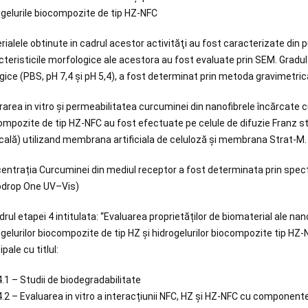
ogelurile biocompozite de tip HZ-NFC
ialele obtinute in cadrul acestor activităţi au fost caracterizate din p
teristicile morfologice ale acestora au fost evaluate prin SEM. Gradul d
ogice (PBS, pH 7,4 și pH 5,4), a fost determinat prin metoda gravimetric
rarea in vitro și permeabilitatea curcuminei din nanofibrele încărcate c
ompozite de tip HZ-NFC au fost efectuate pe celule de difuzie Franz st
icală) utilizand membrana artificiala de celuloză și membrana Strat-M.
entrația Curcuminei din mediul receptor a fost determinata prin sp
drop One UV–Vis)
drul etapei 4 intitulata: “Evaluarea proprietăților de biomaterial ale n
ogelurilor biocompozite de tip HZ și hidrogelurilor biocompozite tip HZ-
ipale cu titlul:
4.1 – Studii de biodegradabilitate
4.2 – Evaluarea in vitro a interacțiunii NFC, HZ și HZ-NFC cu component