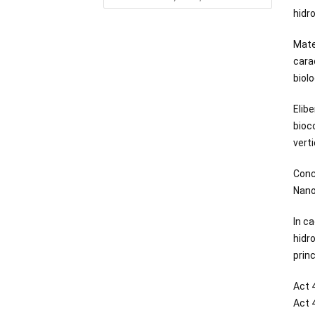
hidr
Mater
carac
biol
Elibe
bioc
vert
Conc
Nano
In ca
hidr
princ
Act 
Act 