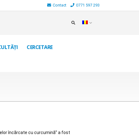
Contact
0771 597 293
CULTĂȚI
CERCETARE
brelor încărcate cu curcumină” a fost