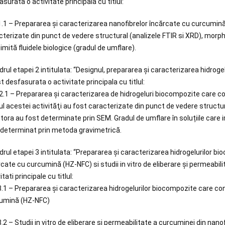
surata o activitate principala cu titlul:
1.1 – Prepararea și caracterizarea nanofibrelor încărcate cu curcumină
cterizate din punct de vedere structural (analizele FTIR si XRD), morph
imită fluidele biologice (gradul de umflare).
adrul etapei 2 intitulata: “Designul, prepararea și caracterizarea hidro
t desfasurata o activitate principala cu titlul:
 2.1 – Prepararea și caracterizarea de hidrogeluri biocompozite care co
ul acestei activităţi au fost caracterizate din punct de vedere structur
ora au fost determinate prin SEM. Gradul de umflare în soluțiile care imi
 determinat prin metoda gravimetrică.
adrul etapei 3 intitulata: “Prepararea și caracterizarea hidrogelurilor 
rcate cu curcumină (HZ-NFC) si studii in vitro de eliberare și permeabi
itati principale cu titlul:
3.1 – Prepararea și caracterizarea hidrogelurilor biocompozite care co
umină (HZ-NFC)
.2 – Studii in vitro de eliberare și permeabilitate a curcuminei din nan