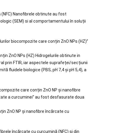
 (NFC) Nanofibrele obtinute au fost
ologic (SEM) si al comportamentului în soluții
gelurilor biocompozite care conțin ZnO NPs (HZ)”
nțin ZnO NPs (HZ) Hidrogelurile obtinute in
al prin FTIR, iar aspectele suprafeței/secțiunii
tă fluidele biologice (PBS, pH 7,4 și pH 5,4), a
biocompozite care conțin ZnO NP și nanofibre
litate a curcuminei” au fost desfasurate doua
nțin ZnO NP și nanofibre încărcate cu
ofibrele încărcate cu curcumină (NFC) și din