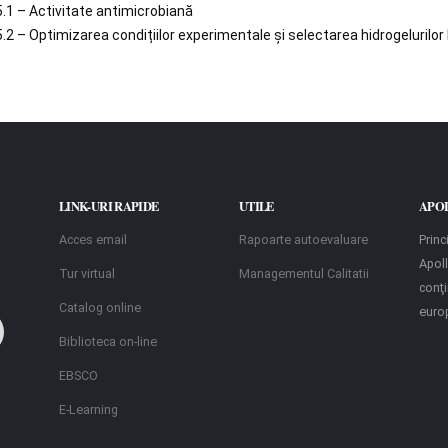
5.1 – Activitate antimicrobiană
5.2 – Optimizarea condițiilor experimentale și selectarea hidrogelurilo
LINK-URI RAPIDE
UTILE
APO
Acces email
Rapoarte autoevaluare
Princ
Apoll
Tur virtual
Managementul Calitatii
conţ
Catalog online
euro
Biblioteca on-line
EBSCO
E-Learning