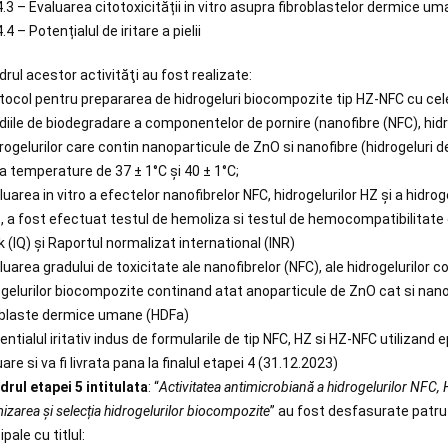
4.3 – Evaluarea citotoxicității in vitro asupra fibroblastelor dermice u
.4 – Potențialul de iritare a pielii
drul acestor activităţi au fost realizate:
otocol pentru prepararea de hidrogeluri biocompozite tip HZ-NFC cu cele
udiile de biodegradare a componentelor de pornire (nanofibre (NFC), hid
rogelurilor care contin nanoparticule de ZnO si nanofibre (hidrogeluri de
la temperature de 37 ± 1°C și 40 ± 1°C;
luarea in vitro a efectelor nanofibrelor NFC, hidrogelurilor HZ și a hidro
, a fost efectuat testul de hemoliza si testul de hemocompatibilitate 
 (IQ) și Raportul normalizat international (INR)
luarea gradului de toxicitate ale nanofibrelor (NFC), ale hidrogelurilor
ogelurilor biocompozite continand atat anoparticule de ZnO cat si nanof
oblaste dermice umane (HDFa)
tentialul iritativ indus de formularile de tip NFC, HZ si HZ-NFC utiliza
are si va fi livrata pana la finalul etapei 4 (31.12.2023)
drul etapei 5 intitulata
: “
Activitatea antimicrobiană a hidrogelurilor NFC,
izarea și selecția hidrogelurilor biocompozite
” au fost desfasurate patru 
ipale cu titlul: