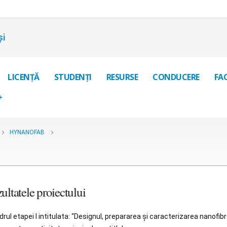
și
LICENȚĂ
STUDENȚI
RESURSE
CONDUCERE
FA
+
HYNANOFAB
ultatele proiectului
drul etapei I intitulata: “Designul, prepararea și caracterizarea nanofi