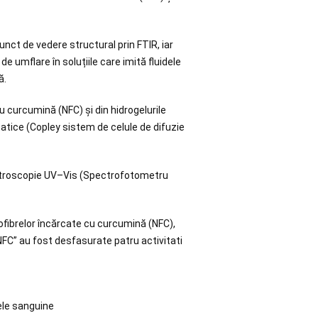
unct de vedere structural prin FTIR, iar
e umflare în soluțiile care imită fluidele
ă.
u curcumină (NFC) și din hidrogelurile
atice (Copley sistem de celule de difuzie
ectroscopie UV–Vis (Spectrofotometru
anofibrelor încărcate cu curcumină (NFC),
NFC” au fost desfasurate patru activitati
ele sanguine