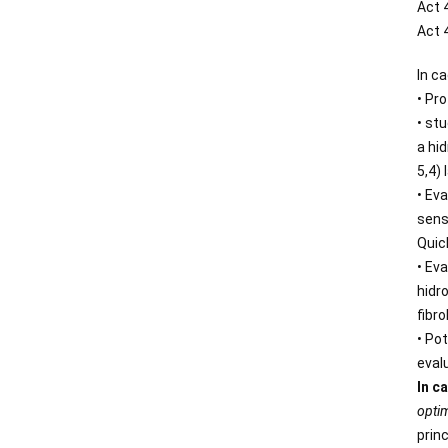
Act 
Act 4
In ca
• Pr
• st
a hid
5,4) 
• Eva
sens
Quick
• Eva
hidr
fibr
• Po
evalu
In ca
optim
princ