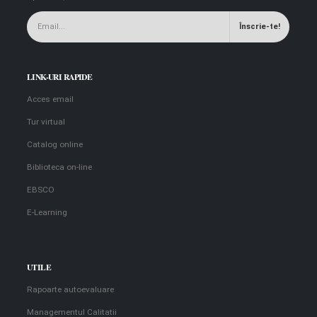
LINK-URI RAPIDE
Acces email
Tur virtual
Catalog online
Biblioteca on-line
EBSCO
E-Learning
UTILE
Rapoarte autoevaluare
Managementul Calitatii