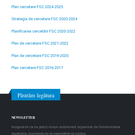
Plan cercetare FSC 2024-2025
Strategia de cercetare FSC 2020-2024
Planificarea cercetării FSC 2020-2022
Plan de cercetare FSC 2021-2022
Plan de cercetare FSC 2019-2020
Plan cercetare FSC 2016-2017
Păstrăm legătura
NEWSLETTER
Asigura-te ca nu pierzi niciun eveniment organizat de Universitatea
Apollonia, inscriindu-te la newsletter-ul nostru.