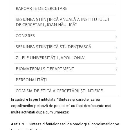
RAPOARTE DE CERCETARE
SESIUNEA ŞTIINŢIFICĂ ANUALĂ A INSTITUTULUI
DE CERCETARI „IOAN HĂULICĂ”
CONGRES
SESIUNEA ȘTIINȚIFICĂ STUDENȚEASCĂ
ZILELE UNIVERSITĂŢII „APOLLONIA”
BIOMATERIALS DEPARTMENT
PERSONALITĂŢI
COMISIA DE ETICĂ A CERCETĂRII ȘTIINȚIFICE
In cadrul
etapei I
intitulata: “Sinteza și caracterizarea
copolimerilor pe bază de poliester” au fost desfasurate mai
multe activitati dupa cum urmeaza:
Act 1.1
– Sinteza diferitelor serii de omologi ai copolimerilor pe