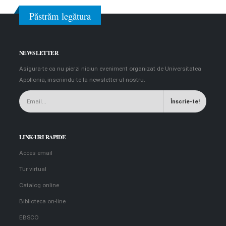
Păstrăm legătura
NEWSLETTER
Asigura-te ca nu pierzi niciun eveniment organizat de Universitatea
Apollonia, inscriindu-te la newsletter-ul nostru.
LINK-URI RAPIDE
Acces email
Tur virtual
Catalog online
Biblioteca on-line
EBSCO