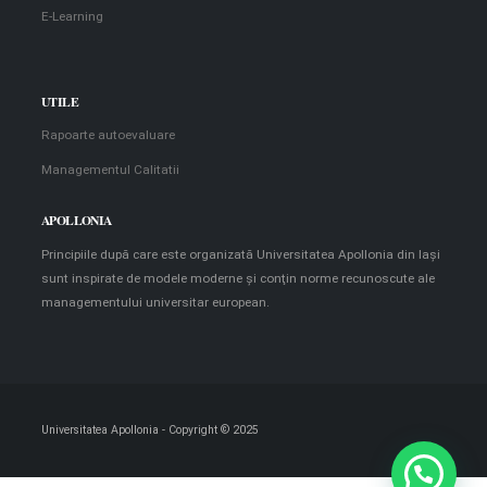
E-Learning
UTILE
Rapoarte autoevaluare
Managementul Calitatii
APOLLONIA
Principiile după care este organizată Universitatea Apollonia din Iaşi
sunt inspirate de modele moderne şi conţin norme recunoscute ale
managementului universitar european.
Universitatea Apollonia - Copyright © 2025